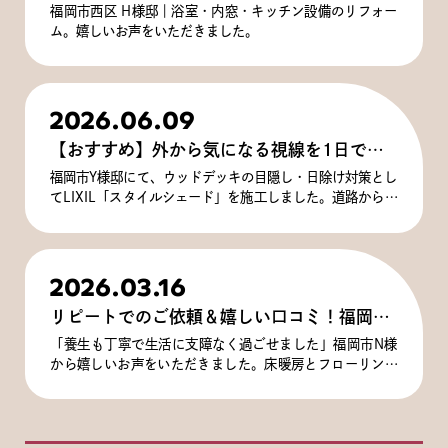
福岡市西区 H様邸｜浴室・内窓・キッチン設備のリフォー
ム。嬉しいお声をいただきました。
2026.06.09
【おすすめ】外から気になる視線を1日で解消！スタイルシェードで叶える「第2のリビング」
福岡市Y様邸にて、ウッドデッキの目隠し・日除け対策とし
てLIXIL「スタイルシェード」を施工しました。道路からの
視線問題を、たった1日の工事で解決！人気のノルディック
ボーダー柄で涼しげな印象に！
2026.03.16
リピートでのご依頼＆嬉しい口コミ！福岡市N様邸 床暖房リフォーム
「養生も丁寧で生活に支障なく過ごせました」福岡市N様
から嬉しいお声をいただきました。床暖房とフローリング
のリフォームをご紹介します。