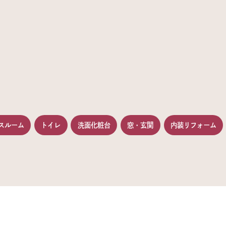
スルーム
トイレ
洗面化粧台
窓・玄関
内装リフォーム