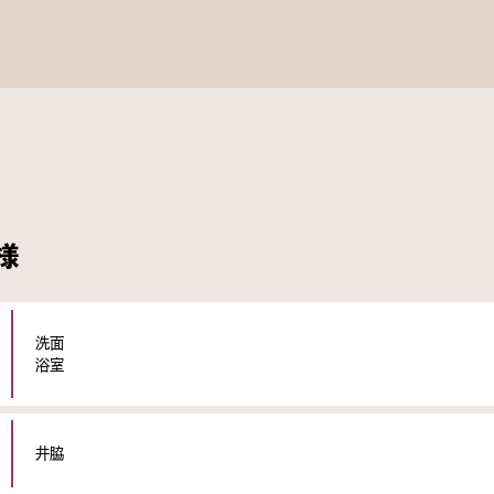
様
洗面
浴室
井脇