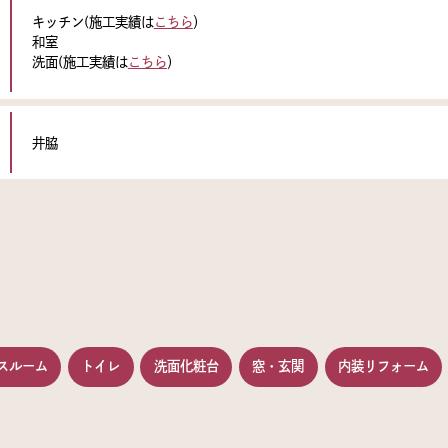
キッチン(施工実績は
こちら
）
和室
洗面(施工実績は
こちら
）
井脇
スルーム
トイレ
洗面化粧台
窓・玄関
内装リフォーム