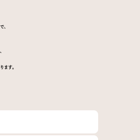
で、
、
ります。