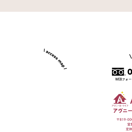
0
WEBフォ
アヴニ
〒819-0
営
定